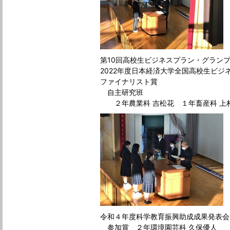
第10回高校生ビジネスプラン・グランプリ［
2022年度日本経済大学全国高校生ビジネス
ファイナリスト賞
自主研究班
２年農業科 吉松花 １年畜産科 上
令和４年度科学教育振興助成成果発表会［Ｒ
参加賞 ２年環境園芸科 久保優人