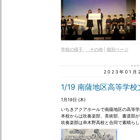
学校の様子
その他
個別ページ
2023年01
1/19 南薩地区高等学
1月19日 (木)
いちきアクアホールで南薩地区の高等学
本校からは吹奏楽部、美術部、書道部が
吹奏楽部は串木野高校と合同で素晴らし