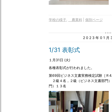
学校の様子
＿農業科
個別ページ
2023年01
1/31 表彰式
１月31日 (火)
各種表彰式が行われました。
第69回ビジネス文書実務検定試験［Ｒ4.1
２級４名，２級（ビジネス文書部門）
門）１３名