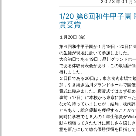
2023年01
1/20 第6回和牛甲子
賞受賞
１月20日 (金)
第６回和牛甲子園が１月19日・20日
の生徒が現地に赴いて参加しました。
大会初日である19日，品川グランドホ
である体験発表会があり，この取組評価
得しました。
２日目である20日は，東京食肉市場で
加，引き続き品川グランドホールで開催
賞式に臨みました。褒賞式ではまず初め
事前（17日）に本校から東京に旅立っ
ながら待っていましたが，結局，枝肉評
ともあり，総合優勝を獲得することがで
同時に学校でも６人の１年生部員がWe
動を頑張ってきただけに悔しさを隠しき
意を新たにして総合優勝獲得を目指して