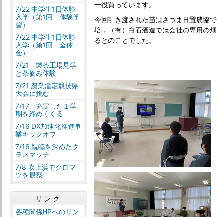
一役買っています。
7/22 中学生1日体験
入学（第1回 体験学
今回引き渡された苗はさつま日置農協で
習）
培，（有）白石酒造では会社の専用の畑
7/22 中学生1日体験
るとのことでした。
入学（第1回 全体
会）
7/21 製茶工場見学
と茶摘み体験
7/21 農業鑑定競技県
大会に挑む
7/17 充実した１学
期を締めくくる
7/16 DX加速化推進事
業キックオフ
7/16 親睦を深めたク
ラスマッチ
7/8 吹上浜でクロマ
ツを観察！
リンク
各種関係HPへのリン