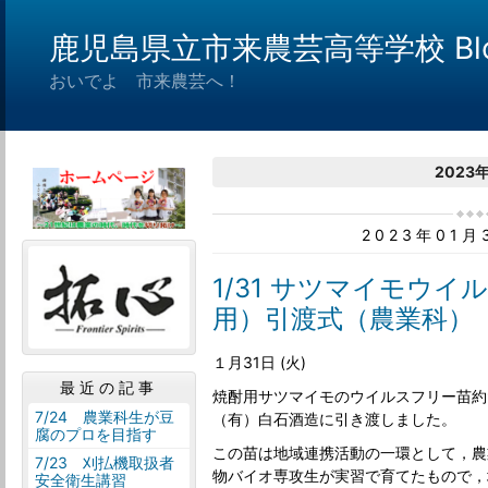
鹿児島県立市来農芸高等学校 Bl
おいでよ 市来農芸へ！
2023
2023年01
1/31 サツマイモウ
用）引渡式（農業科）
１月31日 (火)
最近の記事
焼酎用サツマイモのウイルスフリー苗約9
7/24 農業科生が豆
（有）白石酒造に引き渡しました。
腐のプロを目指す
この苗は地域連携活動の一環として，農
7/23 刈払機取扱者
物バイオ専攻生が実習で育てたもので，
安全衛生講習