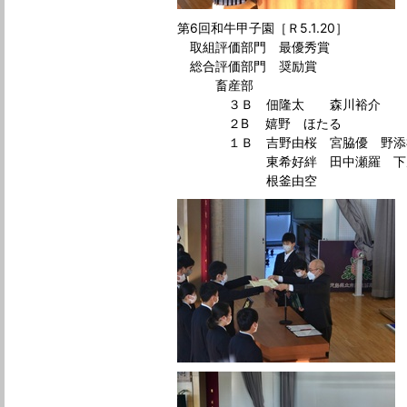
第6回和牛甲子園［Ｒ5.1.20］
取組評価部門 最優秀賞
総合評価部門 奨励賞
畜産部
３Ｂ 佃隆太 森川裕介
２B 嬉野 ほたる
１Ｂ 吉野由桜 宮脇優 野添
東希好絆 田中瀬羅 下茂憲
根釜由空